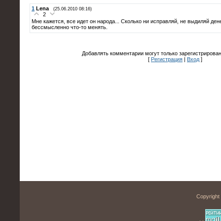
1
Lena
(25.06.2010 08:16)
2
Мне кажется, все идет он народа... Сколько ни исправляй, не выдиляй денег.
бессмысленно что-то менять.
Добавлять комментарии могут только зарегистрирова
[
Регистрация
|
Вход
]
Copyright