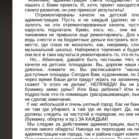
Абинчане, администрация сайта поздравляет 
нашего с Вами проекта. И, хотя, проект находитс
своего развития, он уже приносит результаты!
Отремонтированы качели на детской площ
администрации. Пусть и не каждый (далеко не 
залезть на эти отремонтированные качели, пус
карусель подлатали. Криво, косо, но... они же
чиновники не привыкли еще ремонтировать. Для н
ведь снести и на бюджетные деньги построить все 
месте, где глаза не мозолило, как, например, с
музыкальной школы). Наберемся терпения и будем
они все ж таки научаться ремонтировать то, что есть
Но... Абинчане, давайте быть честными. Нет, 
качели на детских площадках. Вы, дорогие наши 
девочки, ломаете их. Вы расписываете "наск
доступные площади. Сегодня Вам, художникам, по 1
через время Ваши дети придут играть на загаженн
скажет "я этого не делаю". НЕПРАВДА! Вы не р
бумажку мимо урны? Или Ваш ребенок? Или н
подростков что-то ломающих (раскрашивающих, пь
не сделав замечание.
У нас небольшой и очень уютный город. Как ни бана
не там где убирают, а там где не мусорят. Да, 
должны следить за чистотой и порядком, но они н
(бумажку, обертку и пр.) ЗА КАЖДЫМ!
Мы следим за действиями администрации, высту
хотим никого обидеть! Никогда не переходим на л
администрации как города, так и района сидят комп