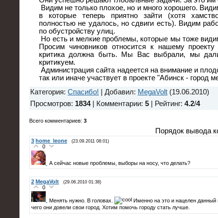
Они успешно решают глобальные задачи. За это им 
Видим не только плохое, но и много хорошего. Вид
в которые теперь приятно зайти (хотя хамств
полностью не удалось, но сдвиги есть). Видим раб
по обустройству улиц.
Но есть и мелкие проблемы, которые мы тоже видим.
Просим чиновников относится к нашему проекту
критика должна быть. Мы Вас выбрали, мы дал
критикуем.
Администрация сайта надеется на внимание и плодо
так или иначе участвует в проекте "Абинск - город м
Категория
:
Спасибо!
|
Добавил
:
MegaVolt
(19.06.2010)
Просмотров
:
1834
|
Комментарии
:
5
|
Рейтинг
:
4.2
/
4
Всего комментариев
:
3
Порядок вывода к
3
home_leone
(23.09.2011 08:01)
0
А сейчас новые проблемы, выборы на носу, что делать?
2
MegaVolt
(29.06.2010 01:38)
0
Менять нужно. В головах.
Именно на это и нацелен данный 
чего они довели свои город. Хотим помочь городу стать лучше.